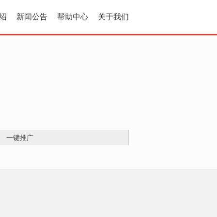
绍
新闻公告
帮助中心
关于我们
一键推广